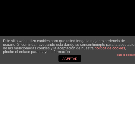
Este sitio web utiliza cookies para que usted tenga la mejor experiencia de
usuario. Si continúa navegando está dando su consentimiento para la aceptació
de las mencionadas cookies y la aceptación de nuestra
política de cookies
,
pinche el enlace para mayor información.
plugin cooki
ACEPTAR
DESCOBREIX ELS SECRETS DEL SEU PASSAT
Mia?
La Mia decideix escapar de l’orfenat on ha viscut
tota la vida amb un únic objectiu, trobar a la seva
família, o si més no, descobrir qui eren i per què la
van abandonar. Gràcies a la troballa d’uns pagaments