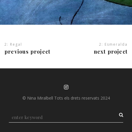
2: Regal
2: Esmeralda
previous project
next project
© Nina Miralbell Tots els drets reservats 2024