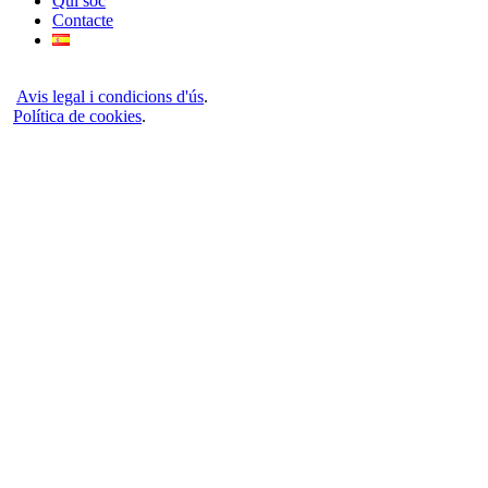
Qui soc
Contacte
Avis legal i condicions d'ús
.
Política de cookies
.